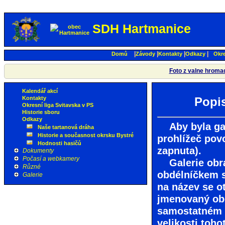
SDH Hartmanice
|
|
|
|
Domů
Závody
Kontakty
Odkazy
Okre
Foto z valne hromady
Kalendář akcí
Kontakty
Popi
Okresní liga Svitavska v PS
Historie sboru
Odkazy
Aby byla gale
Naše tartanová dráha
Historie a současnost okrsku Bystré
prohlížeč povo
Hodnosti hasičů
zapnuta).
Dokumenty
Počasí a webkamery
Galerie obráz
Různé
obdélníčkem s
Galerie
na název se o
jmenovaný obd
samostatném 
velikosti toho