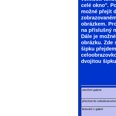
celé okno". P
možné přejít 
zobrazovaném 
obrázkem. Pro
na příslušný n
Dále je možné
obrázku. Zde 
šipku přejdem
celoobrazovko
dvojitou šipk
otevření galerie
přechod do celoobrazovko
listování v galerii