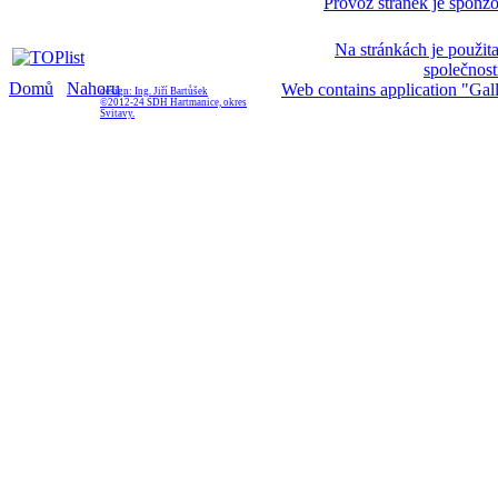
Provoz stránek je sponzo
Na stránkách je použita
společnost
Domů
Nahoru
Web contains application "Gal
design: Ing. Jiří Bartůšek
©2012-24 SDH Hartmanice, okres
Svitavy.